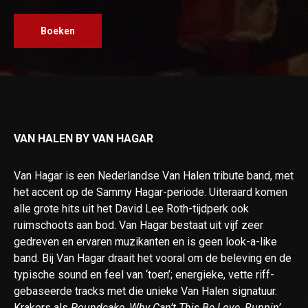
Boeken
VAN HALEN BY VAN HAGAR
Van Hagar is een Nederlandse Van Halen tribute band, met
het accent op de Sammy Hagar-periode. Uiteraard komen
alle grote hits uit het David Lee Roth-tijdperk ook
ruimschoots aan bod. Van Hagar bestaat uit vijf zeer
gedreven en ervaren muzikanten en is geen look-a-like
band. Bij Van Hagar draait het vooral om de beleving en de
typische sound en feel van ‘toen’; energieke, vette riff-
gebaseerde tracks met die unieke Van Halen signatuur.
Krakers als
Poundcake, Why Can’t This Be Love, Runnin’