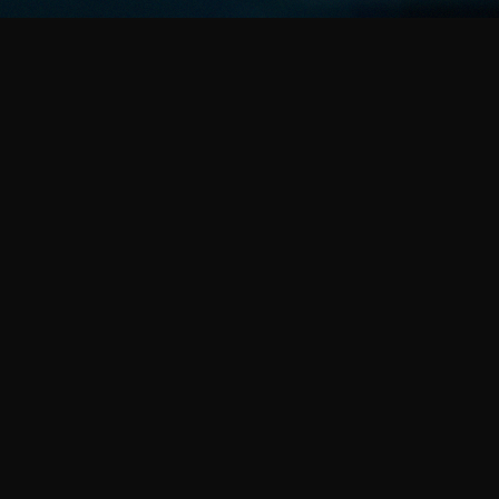
Op zaterdag 24 mei a.s. komt de internationale LEGENDS
of ROCK Tribute Tour naar Poppodium Metropool in
Enschede met een indrukwekkende Roadhouse Classic
Pop/Rock-editie. De No.1 tribute bands van Fleetwood
Mac, Johnny Cash en Eagles spelen op fenomenale wijze
alle hits en de beste albumsongs van hun muzikale
helden. In een perfecte ambiance zorgen deze top bands