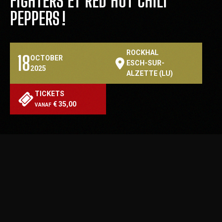
FIGHTERS ET RED HOT CHILI
PEPPERS !
ROCKHAL
18
OCTOBER
ESCH-SUR-
2025
ALZETTE (LU)
TICKETS
€ 35,00
VANAF