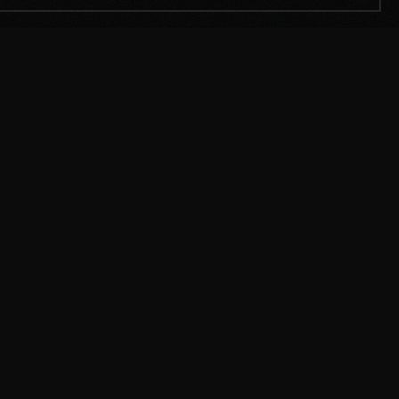
BAND BOEKEN
 een onderdeel
ARTISTS & BANDS MANAGEMENT AND
ts
BOOKINGS AGENCY
+31(0)6-46181124
ur.com
info@ab-bookings.nl
r.com
www.ab-bookings.nl