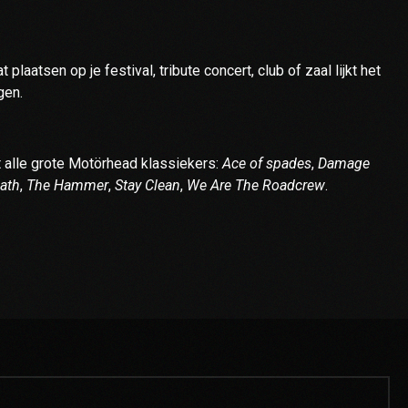
aatsen op je festival, tribute concert, club of zaal lijkt het
gen.
 alle grote Motörhead klassiekers:
Ace of spades
,
Damage
eath
,
The Hammer
,
Stay Clean
,
We Are The Roadcrew
.