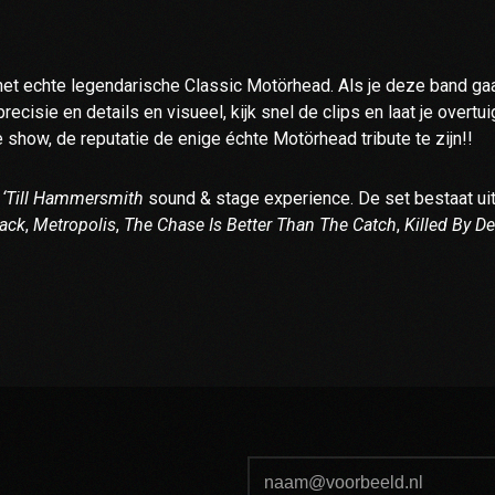
t echte legendarische Classic Motörhead. Als je deze band gaat pl
cisie en details en visueel, kijk snel de clips en laat je overtui
show, de reputatie de enige échte Motörhead tribute te zijn!!
 ‘Till Hammersmith
sound & stage experience. De set bestaat uit
Back
,
Metropolis
,
The Chase Is Better Than The Catch
,
Killed By D