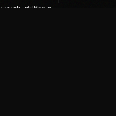
 al onze rockevents! Mis geen
CONTACT
LEGENDS of ROCK Tribute Tour is
Contact
van International Live Music Even
s
Huisregels
+31(0)6-46181124
ands
Privacybeleid
info@legendsofrocktributeto
www.legendsofrocktributetou