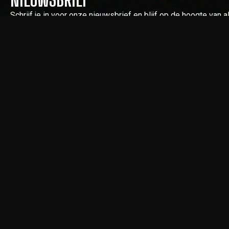
Schrijf je in voor onze nieuwsbrief en blijf op de hoogte van
enkel concert, festival of exclusieve pre-sale.
SITEMAP
Home
Events & ticket
Rock Tribute B
Shop