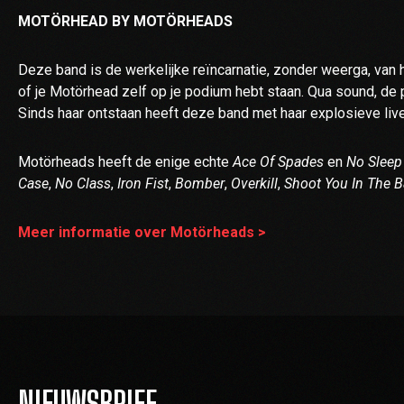
MOTÖRHEAD BY MOTÖRHEADS
Deze band is de werkelijke reïncarnatie, zonder weerga, van he
of je Motörhead zelf op je podium hebt staan. Qua sound, de pre
Sinds haar ontstaan heeft deze band met haar explosieve live 
Motörheads heeft de enige echte
Ace Of Spades
en
No Sleep
Case
,
No Class
,
Iron Fist
,
Bomber
,
Overkill
,
Shoot You In The 
Meer informatie over Motörheads >
NIEUWSBRIEF