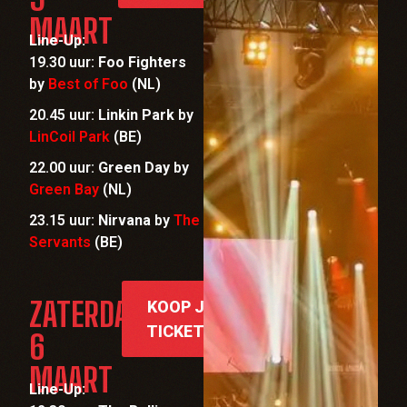
MAART
Line-Up:
19.30 uur:
Foo Fighters
by
Best of Foo
(NL)
20.45 uur:
Linkin Park
by
LinCoil Park
(BE)
22.00 uur:
Green Day
by
Green Bay
(NL)
23.15 uur:
Nirvana
by
The
Servants
(BE)
ZATERDAG
KOOP JE
TICKETS
6
MAART
Line-Up: