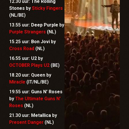
12.30 uur:
The Rolling
Stones
by
Sticky Fingers
(NL/BE)
13.55 uur:
Deep Purple
by
Purple Strangers
(NL)
15.25 uur:
Bon Jovi
by
Cross Road
(NL)
16.55 uur:
U2
by
OCTOBER Plays U2
(BE)
18.20 uur: Queen by
Miracle
(IT/NL/BE)
19.55 uur:
Guns N’ Roses
by
The Ultimate Guns N’
Roses
(NL)
21.30 uur:
Metallica
by
Present Danger
(NL)