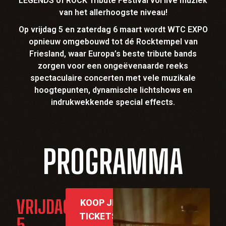
LEGENDS of ROCK Tribute Festival vol live muziek
van het allerhoogste niveau!
Op vrijdag 5 en zaterdag 6 maart wordt WTC EXPO
opnieuw omgebouwd tot dé Rocktempel van
Friesland, waar Europa’s beste tribute bands
zorgen voor een ongeëvenaarde reeks
spectaculaire concerten met vele muzikale
hoogtepunten, dynamische lichtshows en
indrukwekkende special effects.
PROGRAMMA
VRIJDAG
KOOP JE
TICKETS
5